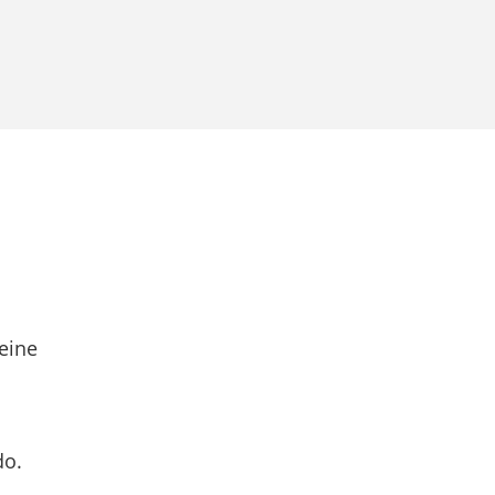
eine
do.