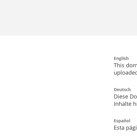
English
This dom
uploaded
Deutsch
Diese Do
Inhalte h
Español
Esta pág